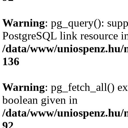
Warning
: pg_query(): supp
PostgreSQL link resource i
/data/www/uniospenz.hu/
136
Warning
: pg_fetch_all() e
boolean given in
/data/www/uniospenz.hu/
92