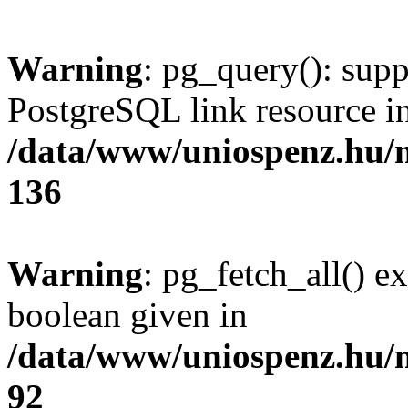
Warning
: pg_query(): supp
PostgreSQL link resource i
/data/www/uniospenz.hu/
136
Warning
: pg_fetch_all() e
boolean given in
/data/www/uniospenz.hu/
92