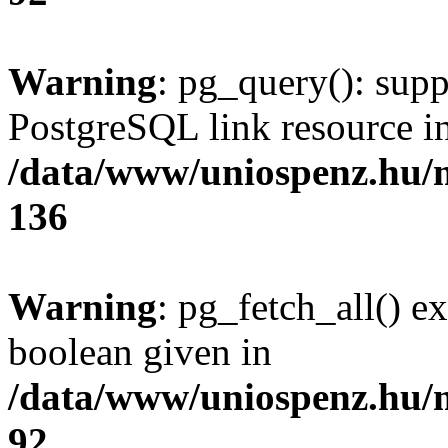
Warning
: pg_query(): supp
PostgreSQL link resource i
/data/www/uniospenz.hu/
136
Warning
: pg_fetch_all() e
boolean given in
/data/www/uniospenz.hu/
92