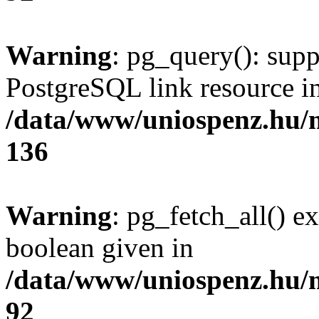
Warning
: pg_query(): supp
PostgreSQL link resource i
/data/www/uniospenz.hu/
136
Warning
: pg_fetch_all() e
boolean given in
/data/www/uniospenz.hu/
92