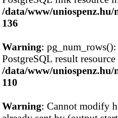
/data/www/uniospenz.hu/
136
Warning
: pg_num_rows(): 
PostgreSQL result resource 
/data/www/uniospenz.hu/
110
Warning
: Cannot modify h
already sent by (output start